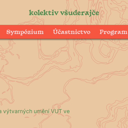
kolektiv všuderajče
Sympózium
Účastnictvo
Program
a výtvarných umění VUT ve