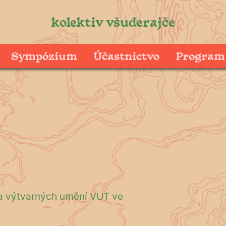
kolektiv všuderajče
Sympózium
Účastnictvo
Program
a výtvarných umění VUT ve