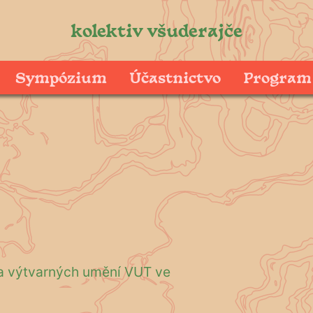
kolektiv všuderajče
Sympózium
Účastnictvo
Program
a výtvarných umění VUT ve