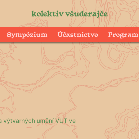
kolektiv všuderajče
Sympózium
Účastnictvo
Program
a výtvarných umění VUT ve