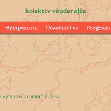
kolektiv všuderajče
Sympózium
Účastnictvo
Program
a výtvarných umění VUT ve