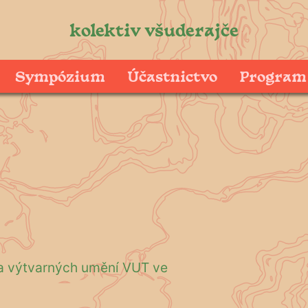
kolektiv všuderajče
Sympózium
Účastnictvo
Program
a výtvarných umění VUT ve