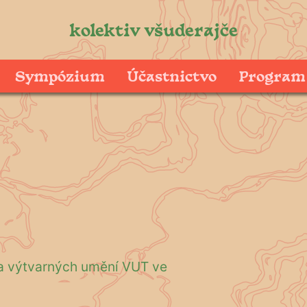
kolektiv všuderajče
Sympózium
Účastnictvo
Program
a výtvarných umění VUT ve